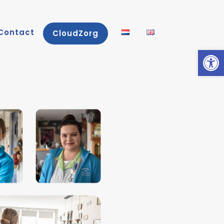
Contact
CloudZorg
Toolb